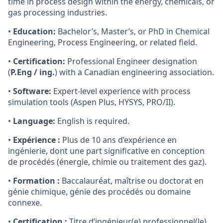
time in process design within the energy, chemicals, or
gas processing industries.
•
Education:
Bachelor’s, Master’s, or PhD in Chemical
Engineering, Process Engineering, or related field.
•
Certification:
Professional Engineer designation
(
P.Eng / ing.
) with a Canadian engineering association.
•
Software:
Expert-level experience with process
simulation tools (Aspen Plus, HYSYS, PRO/II).
•
Language:
English is required.
•
Expérience :
Plus de 10 ans d’expérience en
ingénierie, dont une part significative en conception
de procédés (énergie, chimie ou traitement des gaz).
•
Formation :
Baccalauréat, maîtrise ou doctorat en
génie chimique, génie des procédés ou domaine
connexe.
•
Certification :
Titre d’ingénieur(e) professionnel(le)